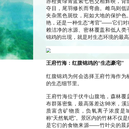
赤橙黄绿青蓝紫七色交相辉映，背
夺目，尾羽修长而弯曲。雌鸟则低
夹杂黑色斑纹，宛如大地的保护色
艳，还是一种生态“考官”——它们
赖洁净的水源、密林覆盖和低人类
锦鸡的出现，就是对生态环境的最高
王府竹海：红腹锦鸡的“生态豪宅”
红腹锦鸡为何会选择王府竹海作为
的生态细节里。
王府竹海位于伏牛山腹地，森林覆盖
布群落密集，最高落差达98米，溪
质富含矿物质，负氧离子浓度是城
称“天然氧吧”。景区内的竹林不仅
是它们的食物来源——竹叶尖的晨